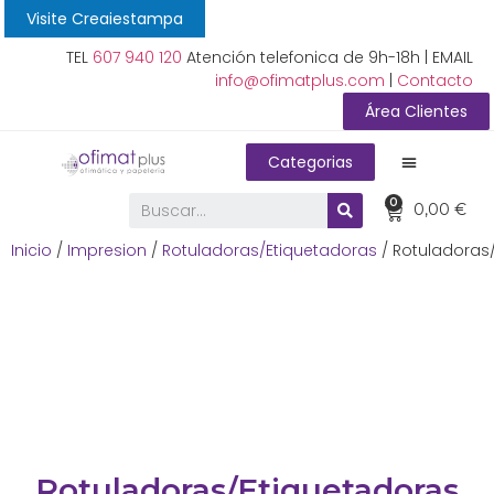
Visite Creaiestampa
TEL
607 940 120
Atención telefonica de 9h-18h | EMAIL
info@ofimatplus.com
|
Contacto
Área Clientes
Categorias
0
0,00
€
Inicio
/
Impresion
/
Rotuladoras/Etiquetadoras
/ Rotuladoras
Rotuladoras/Etiquetadoras