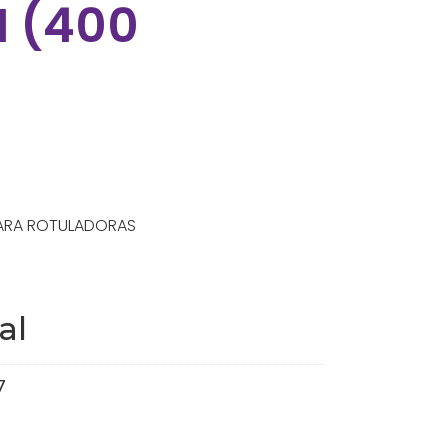
 (400
PARA ROTULADORAS
al
7