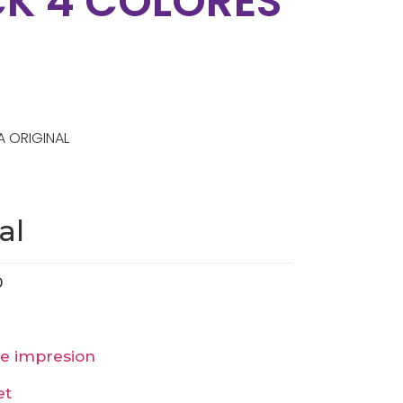
CK 4 COLORES
A ORIGINAL
al
0
de impresion
et