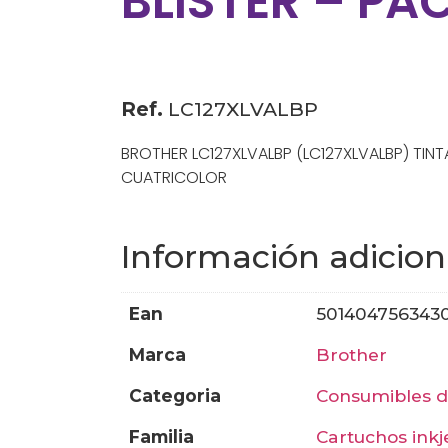
BLISTER – PA
Ref.
LC127XLVALBP
BROTHER LC127XLVALBP (LC127XLVALBP) TINT
CUATRICOLOR
Información adicion
ean
501404756343
marca
brother
categoria
consumibles 
familia
cartuchos inkj