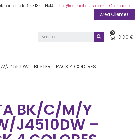
lefonica de 9h-18h | EMAIL
info@ofimatplus.com
|
Contacto
Área Clientes
0
0,00
€
W/J4510DW – BLISTER – PACK 4 COLORES
TA BK/C/M/Y
W/J4510DW –