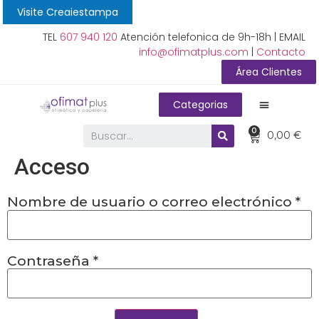
Visite Creaiestampa
TEL
607 940 120
Atención telefonica de 9h-18h | EMAIL
info@ofimatplus.com
|
Contacto
Área Clientes
Categorias
0
0,00
€
Acceso
Nombre de usuario o correo electrónico
*
Contraseña
*