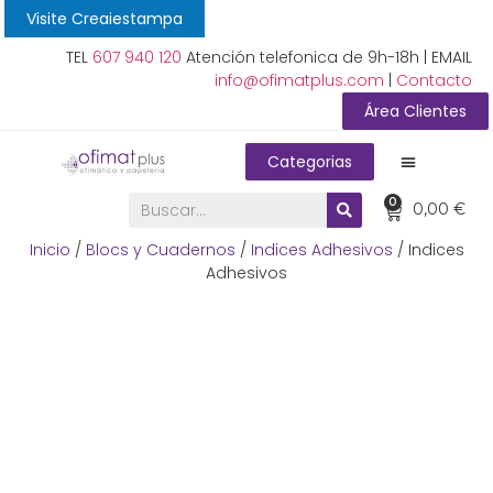
Visite Creaiestampa
TEL
607 940 120
Atención telefonica de 9h-18h | EMAIL
info@ofimatplus.com
|
Contacto
Área Clientes
Categorias
0
0,00
€
Inicio
/
Blocs y Cuadernos
/
Indices Adhesivos
/ Indices
Adhesivos