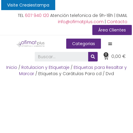
Visite Creaiestampa
TEL
607 940 120
Atención telefonica de 9h-18h | EMAIL
info@ofimatplus.com
|
Contacto
Área Clientes
Categorias
0
0,00
€
Inicio
/
Rotulacion y Etiquetaje
/
Etiquetas para Resaltar y
Marcar
/ Etiquetas y Carátulas Para cd / Dvd