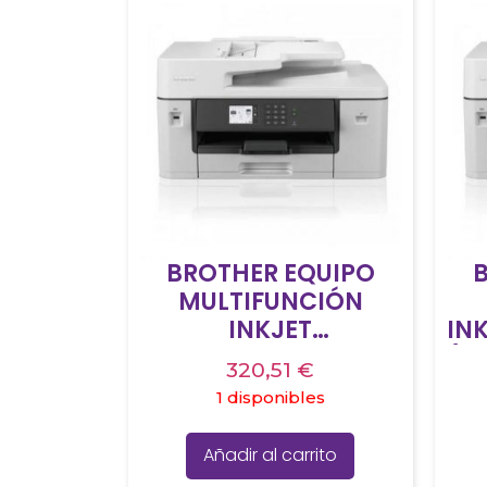
BROTHER EQUIPO
MULTIFUNCIÓN
INKJET
IN
MFCJ6540DWE
(P
320,51
€
(PROFESIONALES A3),
1 disponibles
WIFI, DUPLEX, A3
Añadir al carrito