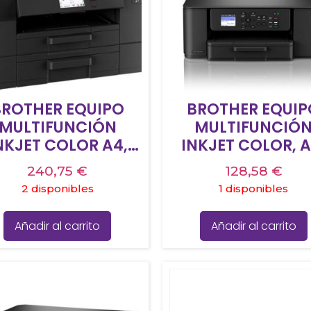
BROTHER EQUIPO
BROTHER EQUIP
MULTIFUNCIÓN
MULTIFUNCIÓ
NKJET COLOR A4,
INKJET COLOR, A
N, WIFI, NFC, FAX
WIFI – DCP-J131
240,75
€
128,58
€
DÚPLEX Y GRAN
2 disponibles
1 disponibles
PACIDAD DE PAPEL
EN 1 MFCJ4550DW
Añadir al carrito
Añadir al carrito
NEGRA