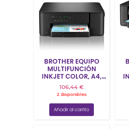
BROTHER EQUIPO
MULTIFUNCIÓN
INKJET COLOR, A4,
I
WIFI – DCPJ1260WE
106,44
€
2 disponibles
Añadir al carrito