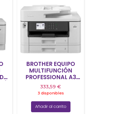
O
BROTHER EQUIPO
N
MULTIFUNCIÓN
0DW
PROFESSIONAL A3
3),
INKJET WIRELESS ALL
333,59
€
3
IN ONE PRINTER MFC-
3 disponibles
J5740DW
Añadir al carrito