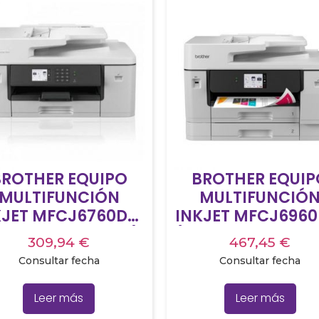
BROTHER EQUIPO
BROTHER EQUIP
MULTIFUNCIÓN
MULTIFUNCIÓ
KJET MFCJ6760DW
INKJET MFCJ696
ROFESIONALES A3),
(PROFESIONALES A
309,94
€
467,45
€
WIFI, DUPLEX, A3
WIFI, DUPLEX, A
Consultar fecha
Consultar fecha
Leer más
Leer más