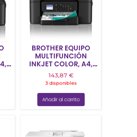
O
BROTHER EQUIPO
N
MULTIFUNCIÓN
4,
INKJET COLOR, A4,
0DW
WIFI – DCP-J1360DW
143,87
€
3 disponibles
Añadir al carrito