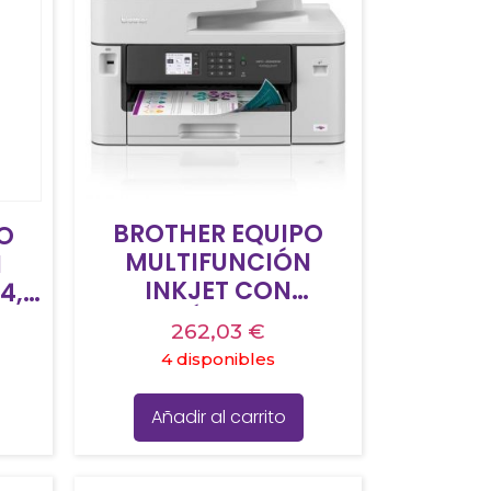
BROTHER EQUIPO
O
MULTIFUNCIÓN
N
INKJET CON
4,
IMPRESIÓN HASTA A3
–
262,03
€
MFC-J5340DWE
4 disponibles
Añadir al carrito