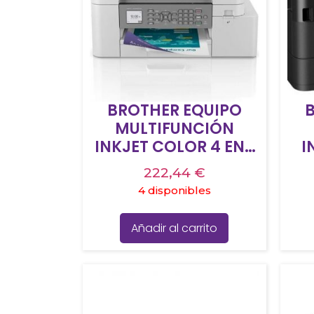
BROTHER EQUIPO
MULTIFUNCIÓN
INKJET COLOR 4 EN 1
I
DUPLEX WIFI A4 MFC-
LA
222,44
€
J4350DW
4 disponibles
CA
4 
Añadir al carrito