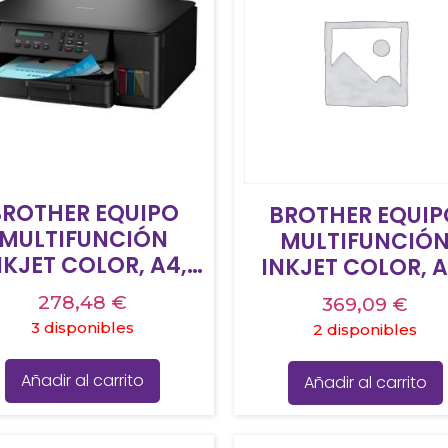
BROTHER EQUIPO
BROTHER EQUIP
MULTIFUNCIÓN
MULTIFUNCIÓ
NKJET COLOR, A4,
INKJET COLOR, A
WIFI , DUPLEX –
WIFI , DUPLEX 
278,48
€
369,09
€
DCPT580DW
DCPT780DW
3 disponibles
2 disponibles
Añadir al carrito
Añadir al carrito