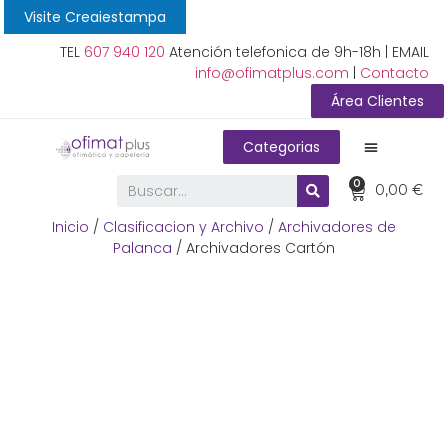
Visite Creaiestampa
TEL
607 940 120
Atención telefonica de 9h-18h | EMAIL
info@ofimatplus.com
|
Contacto
Área Clientes
Categorias
0
0,00
€
Inicio
/
Clasificacion y Archivo
/
Archivadores de
Palanca
/ Archivadores Cartón