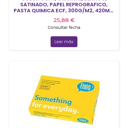
SATINADO, PAPEL REPROGRAFICO,
PASTA QUIMICA ECF, 300G/M2, 420MM
X 297MM, A3, FIBRA AL LADO CORTO, 125
25,88
€
HOJAS/PAQ, FSC MIX CREDIT
Consultar fecha
Leer más