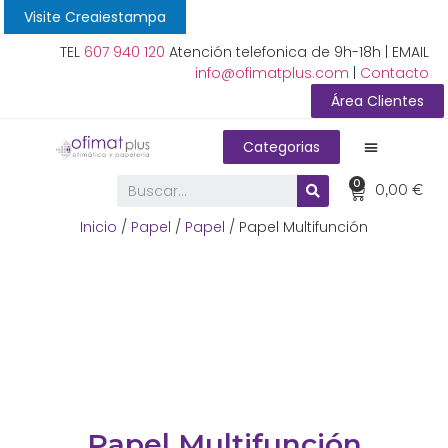
Visite Creaiestampa
TEL
607 940 120
Atención telefonica de 9h-18h | EMAIL
info@ofimatplus.com
|
Contacto
Área Clientes
Categorias
0
0,00
€
Inicio
/
Papel
/
Papel
/ Papel Multifunción
Papel Multifunción