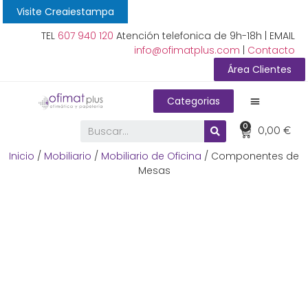
Visite Creaiestampa
TEL
607 940 120
Atención telefonica de 9h-18h | EMAIL
info@ofimatplus.com
|
Contacto
Área Clientes
Categorias
0
0,00
€
Inicio
/
Mobiliario
/
Mobiliario de Oficina
/ Componentes de
Mesas