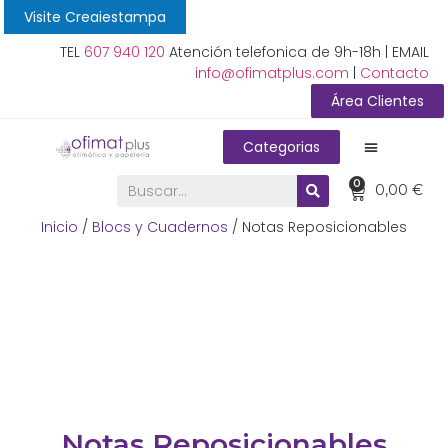
Visite Creaiestampa
TEL
607 940 120
Atención telefonica de 9h-18h | EMAIL
info@ofimatplus.com
|
Contacto
Área Clientes
Categorias
0
0,00
€
Inicio
/
Blocs y Cuadernos
/ Notas Reposicionables
Notas Reposicionables