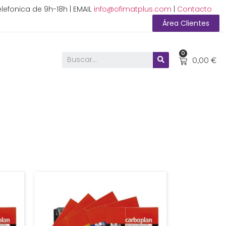
lefonica de 9h-18h | EMAIL
info@ofimatplus.com
|
Contacto
Área Clientes
0
0,00
€