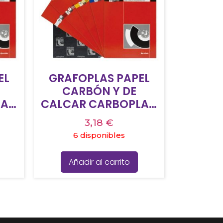
EL
GRAFOPLAS PAPEL
CARBÓN Y DE
LAN
CALCAR CARBOPLAN
CK
210X330MM PACK
3,18
€
10H NEGRO
6 disponibles
Añadir al carrito