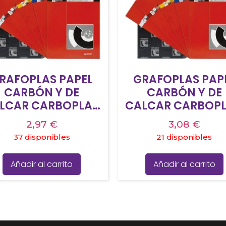
RAFOPLAS PAPEL
GRAFOPLAS PAP
CARBÓN Y DE
CARBÓN Y DE
LCAR CARBOPLAN
CALCAR CARBOP
10X330MM PACK
210X330MM PA
2,97
€
3,08
€
10H AZUL
10H BLANCO
37 disponibles
21 disponibles
Añadir al carrito
Añadir al carrito