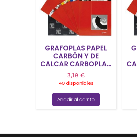
GRAFOPLAS PAPEL
G
CARBÓN Y DE
CALCAR CARBOPLAN
CA
210X330MM PACK
2
3,18
€
10H AMARILLO
40 disponibles
Añadir al carrito