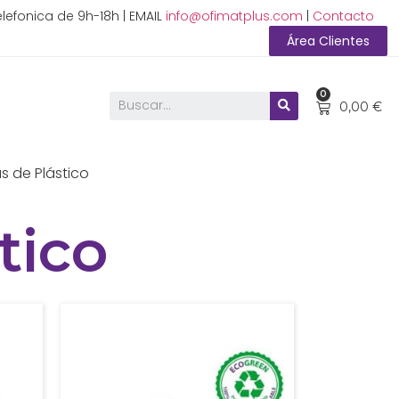
lefonica de 9h-18h | EMAIL
info@ofimatplus.com
|
Contacto
Área Clientes
0
0,00
€
s de Plástico
tico