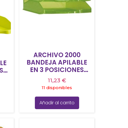
ARCHIVO 2000
BANDEJA APILABLE
LE
EN 3 POSICIONES
S
FONDO LISO DIN A4 Y
4 Y
11,23
€
FOLIO 345X255X60
60
11 disponibles
MM KIWI
TRASLÚCIDO
Añadir al carrito