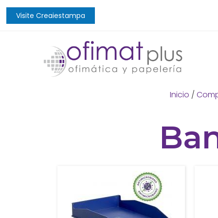
Visite Creaiestampa
Inicio
/
Comp
Ban