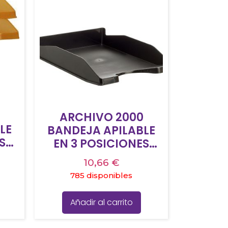
ARCHIVO 2000
LE
BANDEJA APILABLE
S
EN 3 POSICIONES
4 Y
FONDO LISO DIN A4 Y
10,66
€
60
FOLIO 345X255X60
785 disponibles
MM NEGRO
Añadir al carrito