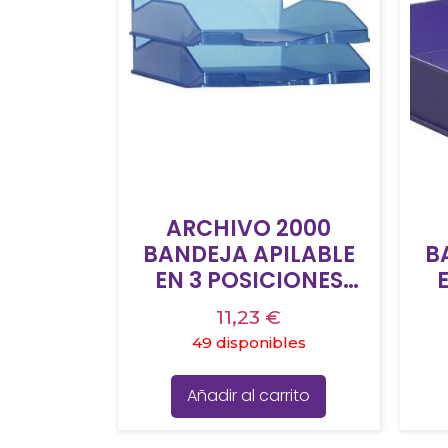
ARCHIVO 2000
BANDEJA APILABLE
B
EN 3 POSICIONES
FONDO LISO DIN A4 Y
FO
11,23
€
FOLIO 345X255X60
F
49 disponibles
MM LAGOON
TRASLÚCIDO
Añadir al carrito