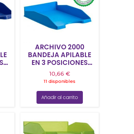
ARCHIVO 2000
LE
BANDEJA APILABLE
S
EN 3 POSICIONES
4 Y
FONDO LISO DIN A4 Y
10,66
€
60
FOLIO 345X255X60
11 disponibles
MM AZUL
Añadir al carrito