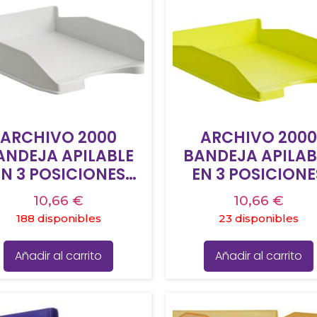
ARCHIVO 2000
ARCHIVO 2000
ANDEJA APILABLE
BANDEJA APILAB
EN 3 POSICIONES
EN 3 POSICIONE
NDO LISO DIN A4 Y
FONDO LISO DIN A
10,66
€
10,66
€
OLIO 345X255X60
FOLIO 345X255X
188 disponibles
23 disponibles
MM GRIS
MM KIWI
Añadir al carrito
Añadir al carrito