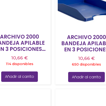
ARCHIVO 2000
ARCHIVO 2000
ANDEJA APILABLE
BANDEJA APILAB
EN 3 POSICIONES
EN 3 POSICIONE
NDO LISO DIN A4 Y
FONDO LISO DIN A
10,66
€
10,66
€
OLIO 345X255X60
FOLIO 345X255X
114 disponibles
650 disponibles
MM AMARILLA
MM AZUL
Añadir al carrito
Añadir al carrito