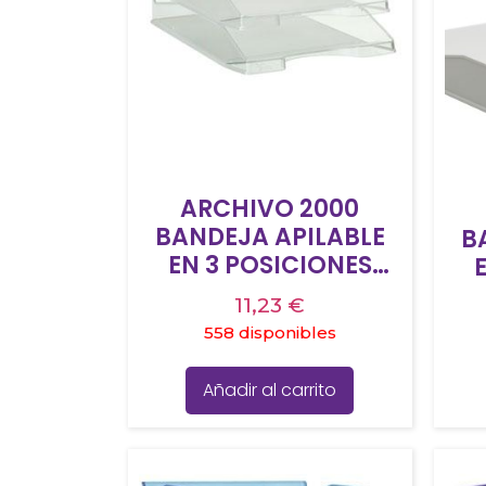
ARCHIVO 2000
BANDEJA APILABLE
B
EN 3 POSICIONES
FONDO LISO DIN A4 Y
FO
11,23
€
FOLIO 345X255X60
F
558 disponibles
MM CRISTAL
TRANSPARENTE
Añadir al carrito