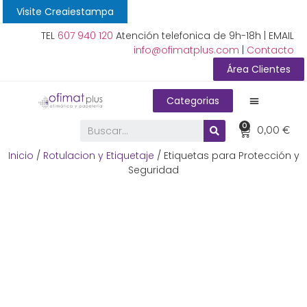
Visite Creaiestampa
TEL
607 940 120
Atención telefonica de 9h-18h | EMAIL
info@ofimatplus.com
|
Contacto
Área Clientes
Categorias
0
0,00
€
Inicio
/
Rotulacion y Etiquetaje
/ Etiquetas para Protección y
Seguridad