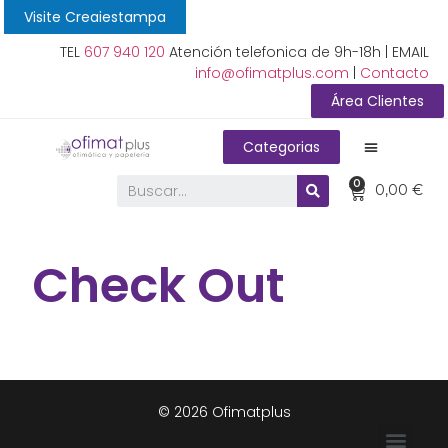
Visite Creaiestampa
TEL
607 940 120
Atención telefonica de 9h-18h | EMAIL
info@ofimatplus.com
|
Contacto
Área Clientes
Categorias
0
0,00
€
Check Out
© 2026 Ofimatplus