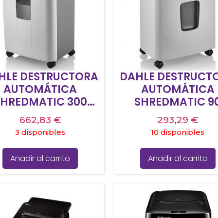
HLE DESTRUCTORA
DAHLE DESTRUCT
AUTOMÁTICA
AUTOMÁTICA
SHREDMATIC 300
SHREDMATIC 9
CORTE EN
CORTE EN
662,83
€
293,29
€
RTÍCULAS 4X15MM
PARTÍCULAS 4X1
3 disponibles
10 disponibles
4 40L 300H/AUTO
P4 23L 90H/AU
4H/MAN ENTRADA
10H/MAN ENTRA
Añadir al carrito
Añadir al carrito
220MM
222MM