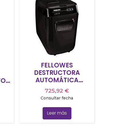
FELLOWES
DESTRUCTORA
AUTOMÁTICA
TO-
AUTOMAX
RTE
725,92
€
MICROCORTE 200M
Consultar fecha
Leer más