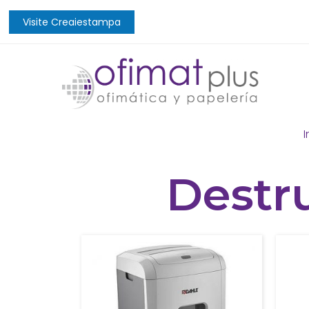
Visite Creaiestampa
I
Destr