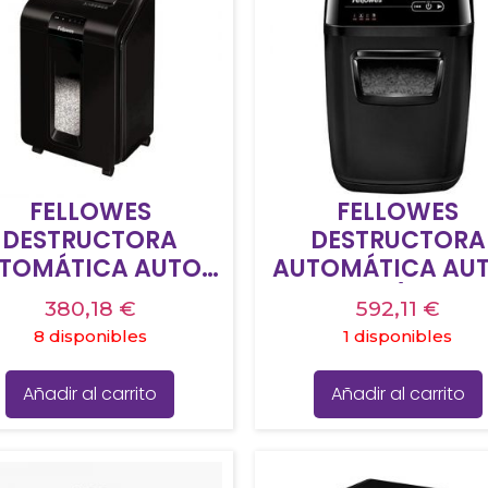
FELLOWES
FELLOWES
DESTRUCTORA
DESTRUCTORA
TOMÁTICA AUTO-
AUTOMÁTICA AU
MAX 100M
MAX 150C (SUSTIT
380,18
€
592,11
€
MINICORTE
A LA AUTO-MA
8 disponibles
1 disponibles
130C) (ENTREGA 
HORAS DESDE
Añadir al carrito
Añadir al carrito
FABRICANTE)