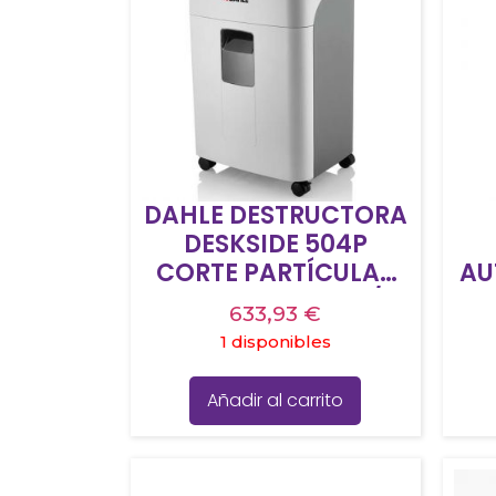
DAHLE DESTRUCTORA
DESKSIDE 504P
CORTE PARTÍCULAS
AU
2X15MM NIVEL P-5/F-
633,93
€
2/T-5/E-4
1 disponibles
CAPACIDAD 40L
MAN/13-15H
Añadir al carrito
ENTRADA 240MM