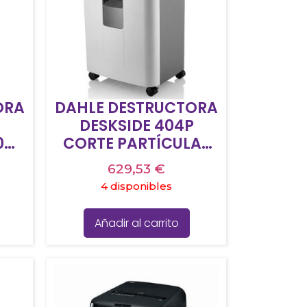
ORA
DAHLE DESTRUCTORA
DESKSIDE 404P
0
CORTE PARTÍCULAS
4X35MM NIVEL P4
629,53
€
2MM
CAPACIDAD 40L
4 disponibles
TO
MAN/19-21H
DA
ENTRADA 240MM
Añadir al carrito