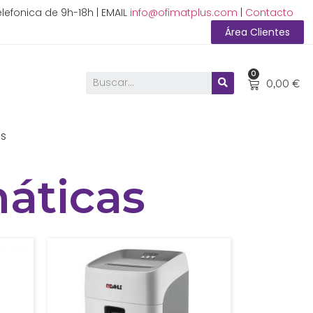
lefonica de 9h-18h | EMAIL
info@ofimatplus.com
|
Contacto
Área Clientes
0
0,00
€
as
áticas