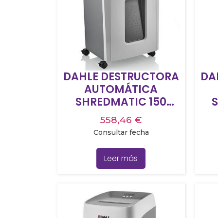
DAHLE DESTRUCTORA
DA
AUTOMÁTICA
SHREDMATIC 150
CORTE EN
558,46
€
PARTÍCULAS 4X12MM
PA
Consultar fecha
P4 24L 150H/AUTO
P
9H/MAN ENTRADA
1
Leer más
220MM