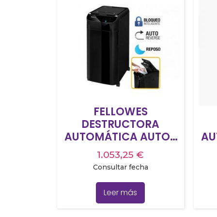
FELLOWES
DESTRUCTORA
AUTOMÁTICA AUTO-
AU
MAX 350C CORTE EN
MA
1.053,25
€
PARTICULAS
Consultar fecha
(ENTREGA 48 HORAS
(E
DESDE FABRICANTE)
DE
Leer más