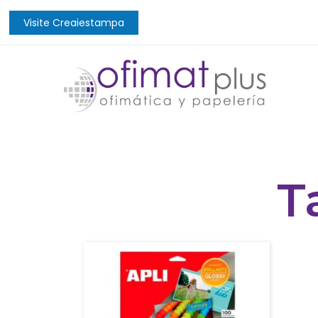
Visite Creaiestampa
T