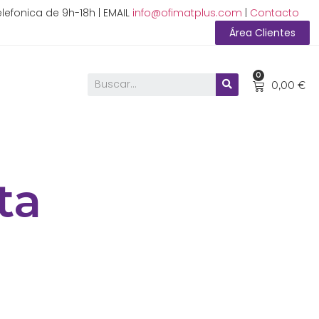
lefonica de 9h-18h | EMAIL
info@ofimatplus.com
|
Contacto
Área Clientes
0
0,00
€
ta