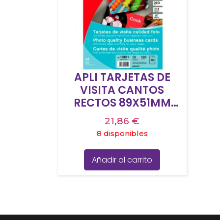
APLI TARJETAS DE
VISITA CANTOS
RECTOS 89X51MM
250G BLANCO
21,86
€
BRILLANTE -10
8 disponibles
HOJAS-
Añadir al carrito