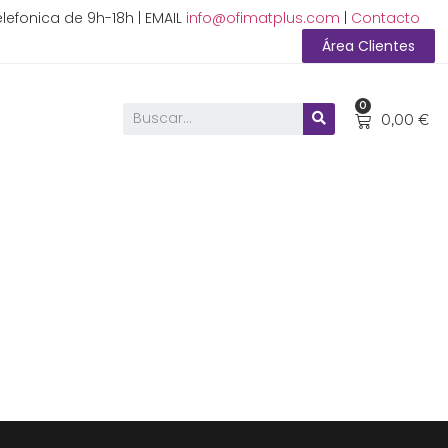
lefonica de 9h-18h | EMAIL
info@ofimatplus.com
|
Contacto
Área Clientes
0
0,00
€