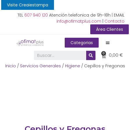
Visite Creaiestampa
TEL
607 940 120
Atención telefonica de 9h-18h | EMAIL
info@ofimatplus.com
|
Contacto
Área Clientes
Categorias
0
0,00
€
Inicio
/
Servicios Generales
/
Higiene
/ Cepillos y Fregonas
Cepillos y Fregonas