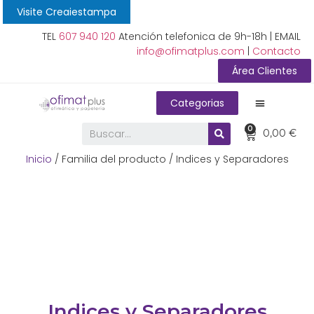
Visite Creaiestampa
TEL
607 940 120
Atención telefonica de 9h-18h | EMAIL
info@ofimatplus.com
|
Contacto
Área Clientes
Categorias
0
0,00
€
Inicio
/ Familia del producto / Indices y Separadores
Indices y Separadores