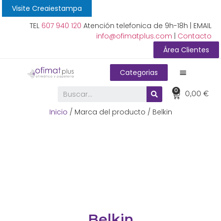
Visite Creaiestampa
TEL
607 940 120
Atención telefonica de 9h-18h | EMAIL
info@ofimatplus.com
|
Contacto
Área Clientes
Categorias
0
0,00
€
Inicio
/ Marca del producto / Belkin
Belkin