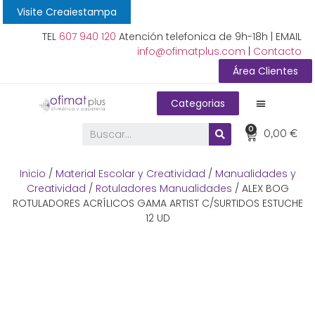
Visite Creaiestampa
TEL
607 940 120
Atención telefonica de 9h-18h | EMAIL
info@ofimatplus.com
|
Contacto
Área Clientes
Categorias
0
0,00
€
Inicio
/
Material Escolar y Creatividad
/
Manualidades y
Creatividad
/
Rotuladores Manualidades
/ ALEX BOG
ROTULADORES ACRÍLICOS GAMA ARTIST C/SURTIDOS ESTUCHE
12 UD