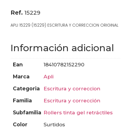
Ref.
15229
APLI 15229 (15229) ESCRITURA Y CORRECCION ORIGINAL
Información adicional
ean
18410782152290
marca
apli
categoria
escritura y correccion
familia
escritura y corrección
subfamilia
rollers tinta gel retráctiles
color
surtidos