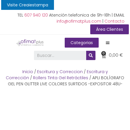
Visite Creaiestampa
TEL
607 940 120
Atención telefonica de 9h-18h | EMAIL
info@ofimatplus.com
|
Contacto
Área Clientes
Categorias
0
0,00
€
Inicio
/
Escritura y Correccion
/
Escritura y
Corrección
/
Rollers Tinta Gel Retráctiles
/ APLI BOLÍGRAFO
GEL PEN GLITTER LIVE COLORES SURTIDOS -EXPOSITOR 48U-