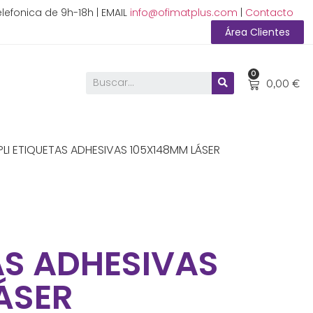
lefonica de 9h-18h | EMAIL
info@ofimatplus.com
|
Contacto
Área Clientes
0
0,00
€
PLI ETIQUETAS ADHESIVAS 105X148MM LÁSER
AS ADHESIVAS
ÁSER