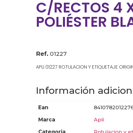
C/RECTOS 4 
POLIÉSTER B
Ref.
01227
APLI 01227 ROTULACION Y ETIQUETAJE ORIGI
Información adicion
ean
841078201227
marca
apli
categoria
rotulacion y e