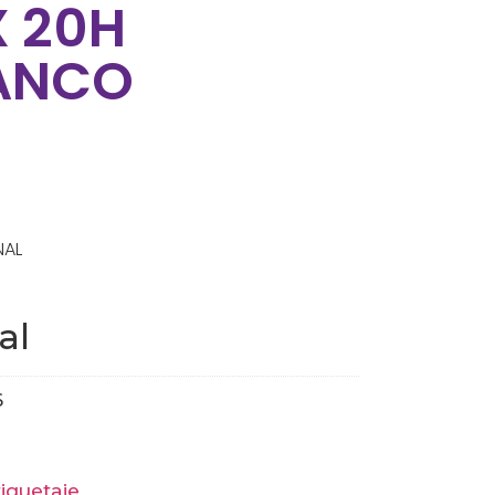
X 20H
LANCO
NAL
al
6
tiquetaje