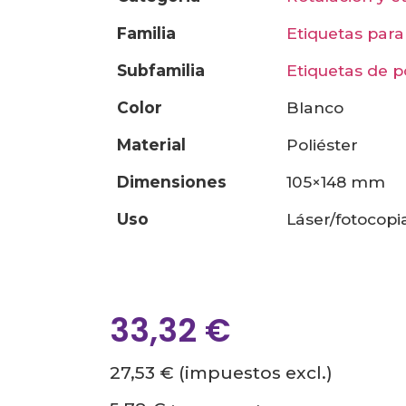
familia
etiquetas par
subfamilia
etiquetas de p
color
blanco
material
poliéster
dimensiones
105×148 mm
uso
láser/fotocop
33,32
€
27,53 €
(impuestos excl.)