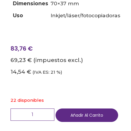
dimensiones
70×37 mm
uso
inkjet/láser/fotocopiadoras
83,76
€
69,23 €
(impuestos excl.)
14,54 €
(IVA ES: 21 %)
22 disponibles
Añadir Al Carrito