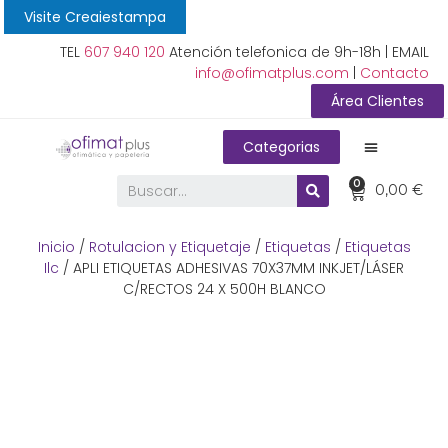
Visite Creaiestampa
TEL
607 940 120
Atención telefonica de 9h-18h | EMAIL
info@ofimatplus.com
|
Contacto
Área Clientes
Categorias
0
0,00
€
Inicio
/
Rotulacion y Etiquetaje
/
Etiquetas
/
Etiquetas
Ilc
/ APLI ETIQUETAS ADHESIVAS 70X37MM INKJET/LÁSER
C/RECTOS 24 X 500H BLANCO