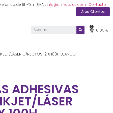
lefonica de 9h-18h | EMAIL
info@ofimatplus.com
|
Contacto
Área Clientes
0
0,00
€
NKJET/LÁSER C/RECTOS 12 X 100H BLANCO
AS ADHESIVAS
NKJET/LÁSER