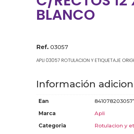
C/RECTOS 12 
BLANCO
Ref.
03057
APLI 03057 ROTULACION Y ETIQUETAJE ORIG
Información adicion
ean
841078203057
marca
apli
categoria
rotulacion y e