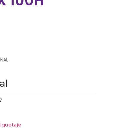
X 100H
INAL
al
7
tiquetaje