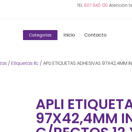
TEL
607 940 120
Atención te
Inicio
Contacto
Categorias
tas
/
Etiquetas Ilc
/ APLI ETIQUETAS ADHESIVAS 97X42,4MM I
APLI ETIQUET
97X42,4MM I