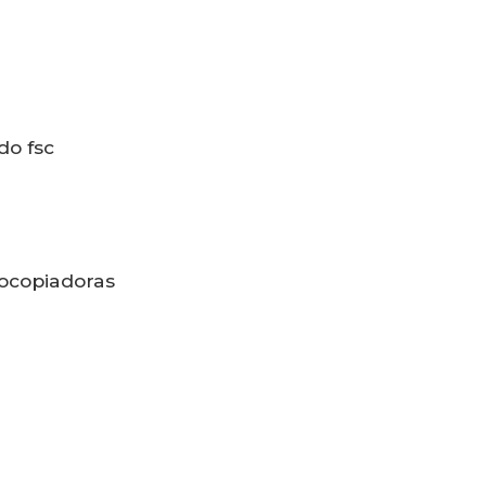
ado fsc
otocopiadoras