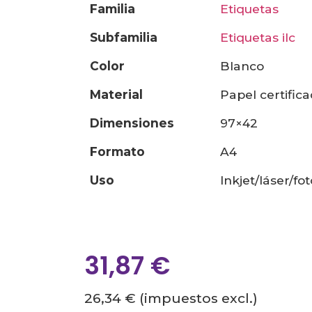
familia
etiquetas
subfamilia
etiquetas ilc
color
blanco
material
papel certific
dimensiones
97×42
formato
a4
uso
inkjet/láser/f
31,87
€
26,34 €
(impuestos excl.)