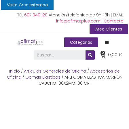
Visite Creaiestampa
TEL
607 940 120
Atención telefonica de 9h-18h | EMAIL
info@ofimatplus.com
|
Contacto
Área Clientes
Categorias
0
0,00
€
Inicio
/
Articulos Generales de Oficina
/
Accesorios de
Oficina
/
Gomas Elásticas
/ APLI GOMA ELÁSTICA MARRÓN
CAUCHO 100X2MM 100 GR.