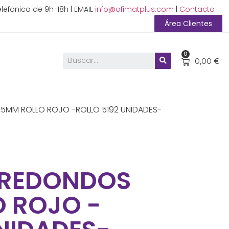
lefonica de 9h-18h | EMAIL
info@ofimatplus.com
|
Contacto
Área Clientes
0
0,00
€
,5MM ROLLO ROJO -ROLLO 5192 UNIDADES-
 REDONDOS
O ROJO -