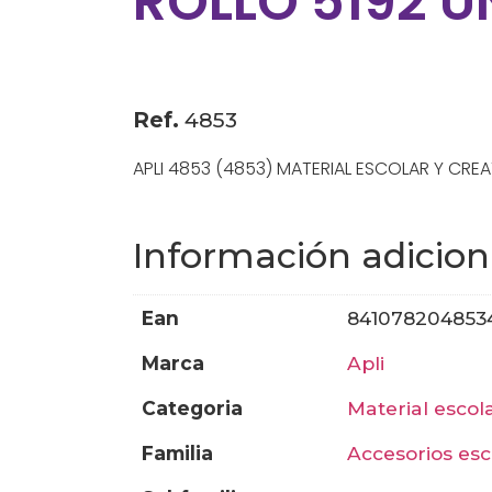
ROLLO 5192 U
Ref.
4853
APLI 4853 (4853) MATERIAL ESCOLAR Y CREA
Información adicion
ean
841078204853
marca
apli
categoria
material esco
familia
accesorios es