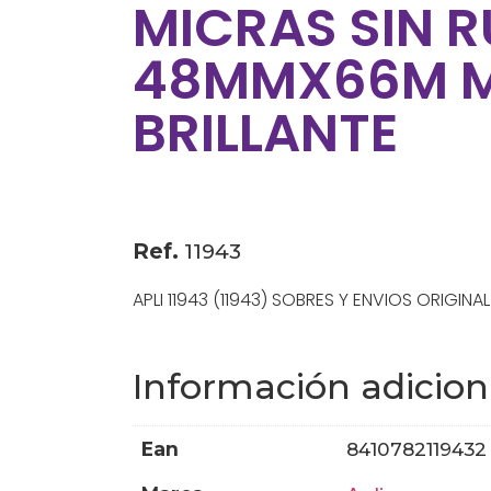
MICRAS SIN R
48MMX66M 
BRILLANTE
Ref.
11943
APLI 11943 (11943) SOBRES Y ENVIOS ORIGINAL
Información adicion
ean
8410782119432