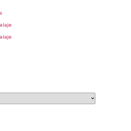
s
alaje
alaje