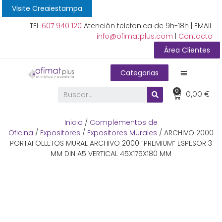
Visite Creaiestampa
TEL
607 940 120
Atención telefonica de 9h-18h | EMAIL
info@ofimatplus.com
|
Contacto
Área Clientes
Categorias
0
0,00
€
Inicio
/
Complementos de
Oficina
/
Expositores
/
Expositores Murales
/ ARCHIVO 2000
PORTAFOLLETOS MURAL ARCHIVO 2000 “PREMIUM” ESPESOR 3
MM DIN A5 VERTICAL 45X175X180 MM