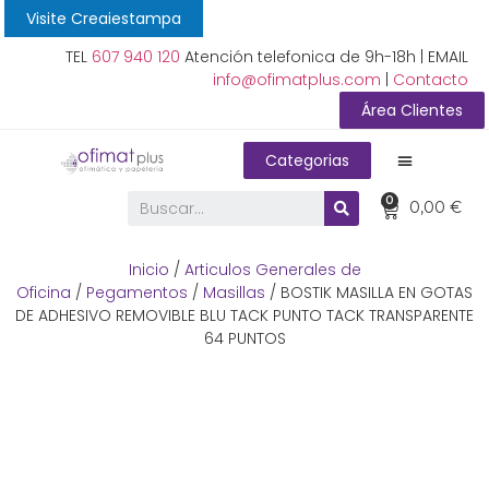
Visite Creaiestampa
TEL
607 940 120
Atención telefonica de 9h-18h | EMAIL
info@ofimatplus.com
|
Contacto
Área Clientes
Categorias
0
0,00
€
Inicio
/
Articulos Generales de
Oficina
/
Pegamentos
/
Masillas
/ BOSTIK MASILLA EN GOTAS
DE ADHESIVO REMOVIBLE BLU TACK PUNTO TACK TRANSPARENTE
64 PUNTOS