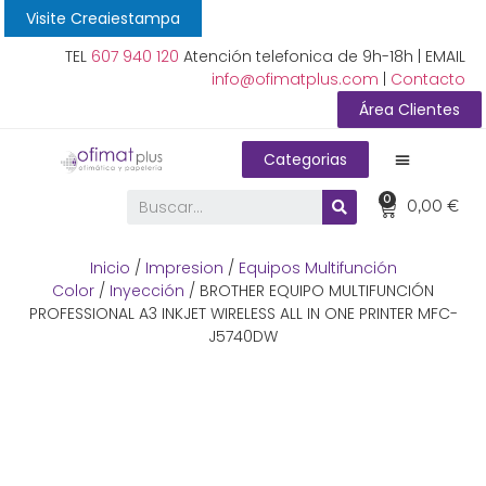
Visite Creaiestampa
TEL
607 940 120
Atención telefonica de 9h-18h | EMAIL
info@ofimatplus.com
|
Contacto
Área Clientes
Categorias
0
0,00
€
Inicio
/
Impresion
/
Equipos Multifunción
Color
/
Inyección
/ BROTHER EQUIPO MULTIFUNCIÓN
PROFESSIONAL A3 INKJET WIRELESS ALL IN ONE PRINTER MFC-
J5740DW