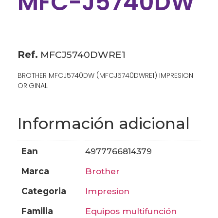
MFC-J5740DW
Ref.
MFCJ5740DWRE1
BROTHER MFCJ5740DW (MFCJ5740DWRE1) IMPRESION
ORIGINAL
Información adicional
ean
4977766814379
marca
brother
categoria
impresion
familia
equipos multifunción