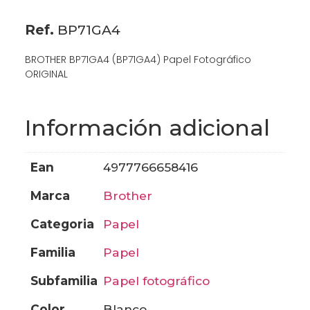
Ref.
BP71GA4
BROTHER BP71GA4 (BP71GA4) Papel Fotográfico
ORIGINAL
Información adicional
ean
4977766658416
marca
brother
categoria
papel
familia
papel
subfamilia
papel fotográfico
color
blanco