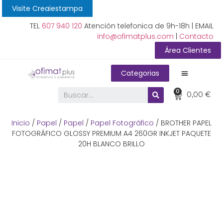
Visite Creaiestampa
TEL
607 940 120
Atención telefonica de 9h-18h | EMAIL
info@ofimatplus.com
|
Contacto
Área Clientes
Categorias
0
0,00
€
Inicio
/
Papel
/
Papel
/
Papel Fotográfico
/ BROTHER PAPEL
FOTOGRÁFICO GLOSSY PREMIUM A4 260GR INKJET PAQUETE
20H BLANCO BRILLO