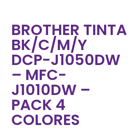
BROTHER TINTA
BK/C/M/Y
DCP-J1050DW
– MFC-
J1010DW –
PACK 4
COLORES