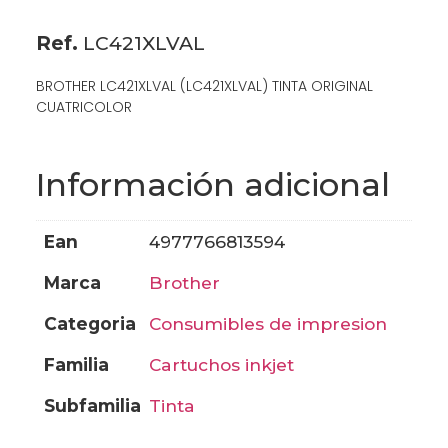
Ref.
LC421XLVAL
BROTHER LC421XLVAL (LC421XLVAL) TINTA ORIGINAL
CUATRICOLOR
Información adicional
ean
4977766813594
marca
brother
categoria
consumibles de impresion
familia
cartuchos inkjet
subfamilia
tinta