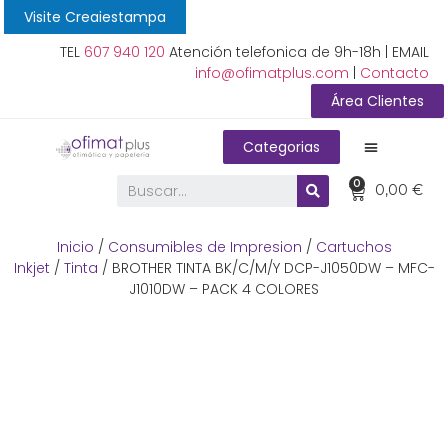
Visite Creaiestampa
TEL
607 940 120
Atención telefonica de 9h-18h | EMAIL
info@ofimatplus.com
|
Contacto
Área Clientes
Categorias
0
0,00
€
Inicio
/
Consumibles de Impresion
/
Cartuchos
Inkjet
/
Tinta
/ BROTHER TINTA BK/C/M/Y DCP-J1050DW – MFC-
J1010DW – PACK 4 COLORES