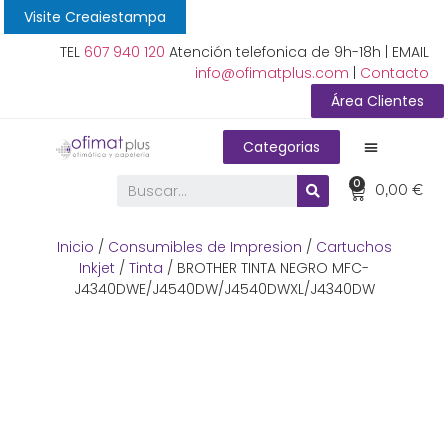
Visite Creaiestampa
TEL
607 940 120
Atención telefonica de 9h-18h | EMAIL
info@ofimatplus.com
|
Contacto
Área Clientes
Categorias
0
0,00
€
Inicio
/
Consumibles de Impresion
/
Cartuchos
Inkjet
/
Tinta
/ BROTHER TINTA NEGRO MFC-
J4340DWE/J4540DW/J4540DWXL/J4340DW