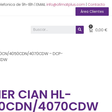
lefonica de 9h-18h | EMAIL
info@ofimatplus.com
|
Contacto
Área Clientes
0
0,00
€
040CN/4050CDN/4070CDW – DCP-
CDW
ER CIAN HL-
50CDN/4070CDW