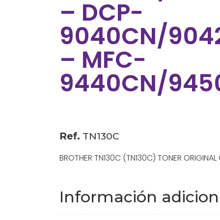
– DCP-
9040CN/904
– MFC-
9440CN/94
Ref.
TN130C
BROTHER TN130C (TN130C) TONER ORIGINAL
Información adicion