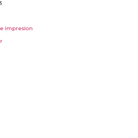
3
de impresion
r