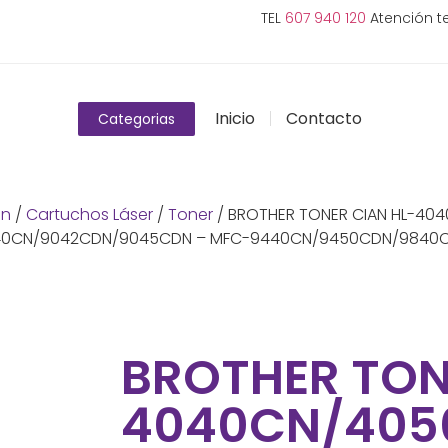
TEL
607 940 120
Atención te
Inicio
Contacto
Categorias
on
/
Cartuchos Láser
/
Toner
/ BROTHER TONER CIAN HL-4
40CN/9042CDN/9045CDN – MFC-9440CN/9450CDN/9840
BROTHER TON
4040CN/40