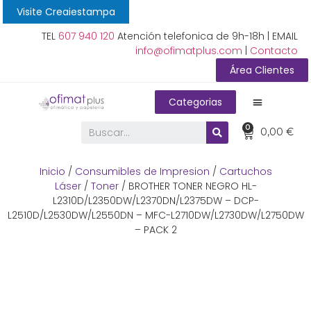
Visite Creaiestampa
TEL
607 940 120
Atención telefonica de 9h-18h | EMAIL
info@ofimatplus.com
|
Contacto
Área Clientes
Categorias
0
0,00
€
Inicio
/
Consumibles de Impresion
/
Cartuchos
Láser
/
Toner
/ BROTHER TONER NEGRO HL-
L2310D/L2350DW/L2370DN/L2375DW – DCP-
L2510D/L2530DW/L2550DN – MFC-L2710DW/L2730DW/L2750DW
– PACK 2