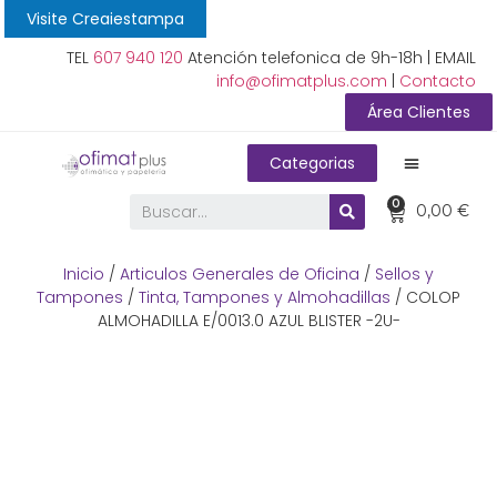
Visite Creaiestampa
TEL
607 940 120
Atención telefonica de 9h-18h | EMAIL
info@ofimatplus.com
|
Contacto
Área Clientes
Categorias
0
0,00
€
Inicio
/
Articulos Generales de Oficina
/
Sellos y
Tampones
/
Tinta, Tampones y Almohadillas
/ COLOP
ALMOHADILLA E/0013.0 AZUL BLISTER -2U-