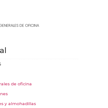
GENERALES DE OFICINA
al
5
rales de oficina
ones
es y almohadillas