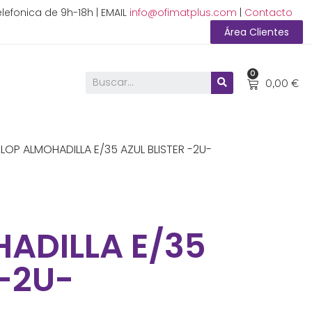
lefonica de 9h-18h | EMAIL
info@ofimatplus.com
|
Contacto
Área Clientes
0
0,00
€
LOP ALMOHADILLA E/35 AZUL BLISTER -2U-
ADILLA E/35
 -2U-