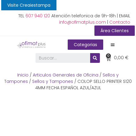
Visite Creaiestampa
TEL
607 940 120
Atención telefonica de 9h-18h | EMAIL
info@ofimatplus.com
|
Contacto
Área Clientes
Categorias
0
0,00
€
Inicio
/
Articulos Generales de Oficina
/
Sellos y
Tampones
/
Sellos y Tampones
/ COLOP SELLO PRINTER S120
4MM FECHA ESPAÑOL AZUL/AZUL