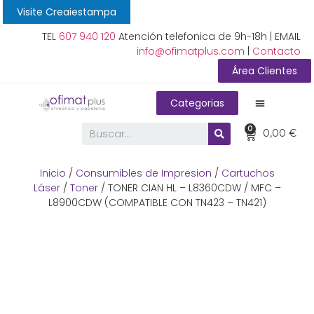
Visite Creaiestampa
TEL
607 940 120
Atención telefonica de 9h-18h | EMAIL
info@ofimatplus.com
|
Contacto
Área Clientes
Categorias
0
0,00
€
Inicio
/
Consumibles de Impresion
/
Cartuchos
Láser
/
Toner
/ TONER CIAN HL – L8360CDW / MFC –
L8900CDW (COMPATIBLE CON TN423 – TN421)