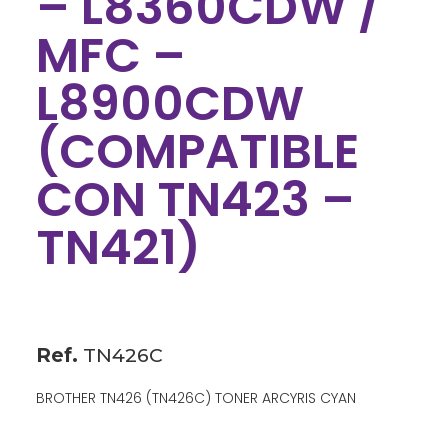
– L8360CDW /
MFC –
L8900CDW
(COMPATIBLE
CON TN423 –
TN421)
Ref.
TN426C
BROTHER TN426 (TN426C) TONER ARCYRIS CYAN