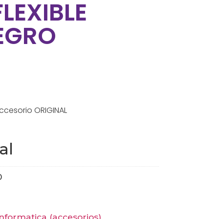
LEXIBLE
EGRO
ccesorio ORIGINAL
al
0
informatica (accesorios)