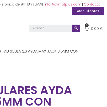
lefonica de 9h-18h | EMAIL
info@ofimatplus.com
|
Contacto
Área Clientes
0
0,00
€
ST AURICULARES AYDA MAX JACK 3.5MM CON
ULARES AYDA
.5MM CON