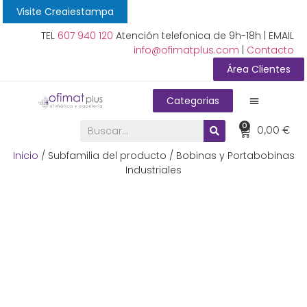
Visite Creaiestampa
TEL
607 940 120
Atención telefonica de 9h-18h | EMAIL
info@ofimatplus.com
|
Contacto
Área Clientes
Categorias
0
0,00
€
Inicio
/ Subfamilia del producto / Bobinas y Portabobinas
Industriales