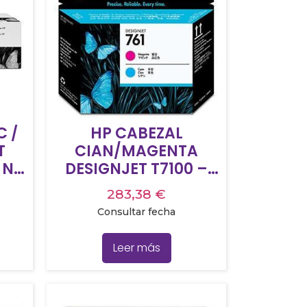
C /
HP CABEZAL
CIAN/MAGENTA
 Nº
DESIGNJET T7100 –
Nº761
283,38
€
Consultar fecha
Leer más