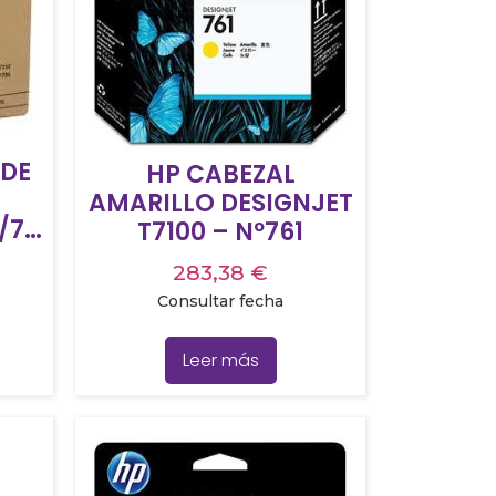
 DE
HP CABEZAL
AMARILLO DESIGNJET
/77
T7100 – Nº761
283,38
€
Consultar fecha
Leer más