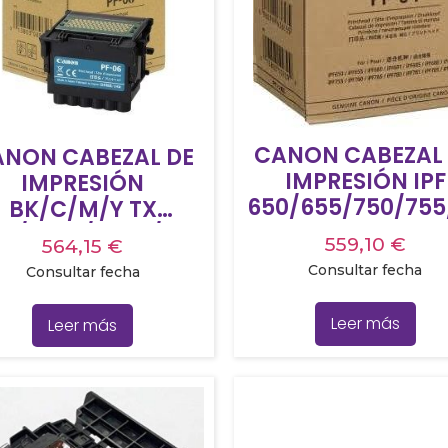
CANON CABEZAL
NON CABEZAL DE
IMPRESIÓN IPF
IMPRESIÓN
650/655/750/755
BK/C/M/Y TX
0 – PF 04
00/3000/4000/520
559,10
€
564,15
€
5300/5400 – PF 06
Consultar fecha
Consultar fecha
Leer más
Leer más