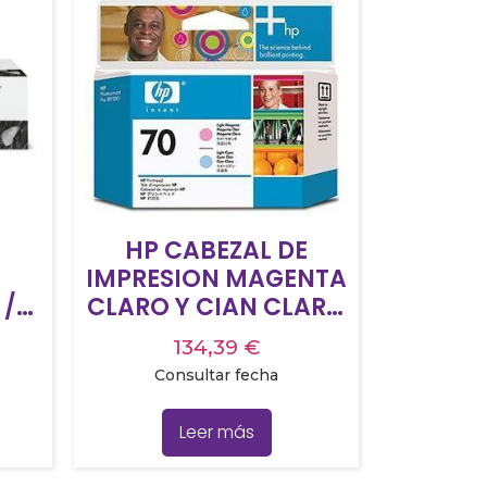
E
HP CABEZAL DE
IMPRESION MAGENTA
 /
CLARO Y CIAN CLARO
PHOTOSMART PRO
134,39
€
B9180 – Nº70
Consultar fecha
Leer más