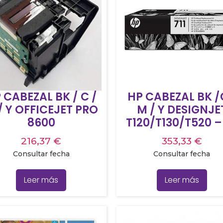
 CABEZAL BK / C /
HP CABEZAL BK /
/ Y OFFICEJET PRO
M / Y DESIGNJET
8600
T120/T130/T520 –
711
216,37
€
353,33
€
Consultar fecha
Consultar fecha
Leer más
Leer más