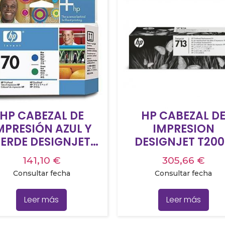
HP CABEZAL DE
HP CABEZAL D
MPRESIÓN AZUL Y
IMPRESION
ERDE DESIGNJET
DESIGNJET T200
Z3100 – Nº70
T600 – Nº 713
141,10
€
305,66
€
Consultar fecha
Consultar fecha
Leer más
Leer más