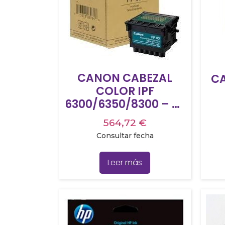
CANON CABEZAL
CA
COLOR IPF
6300/6350/8300 – PF
05
20
564,72
€
0/
Consultar fecha
Leer más