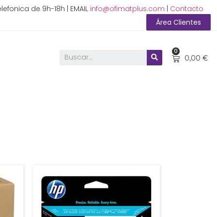
lefonica de 9h-18h | EMAIL
info@ofimatplus.com
|
Contacto
Área Clientes
0
0,00
€