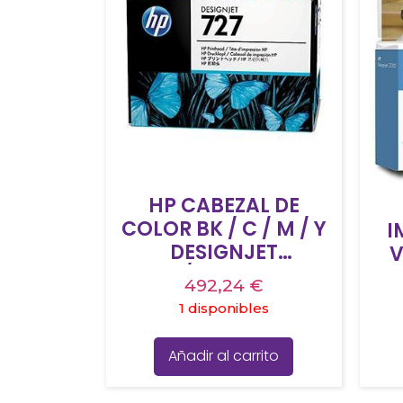
HP CABEZAL DE
COLOR BK / C / M / Y
I
DESIGNJET
V
T920/T1500 Nº727
492,24
€
1 disponibles
Añadir al carrito