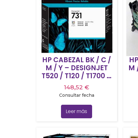
HP CABEZAL BK / C /
HP
M / Y – DESIGNJET
M 
T520 / T120 / T1700 –
Nº 731
148,52
€
Consultar fecha
Leer más