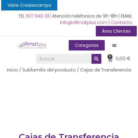
Visite Creaiestampa
TEL
607 940 120
Atención telefonica de 9h-18h | EMAIL
info@ofimatplus.com
|
Contacto
Área Clientes
Categorias
0
0,00
€
Inicio
/ Subfamilia del producto / Cajas de Transferencia
Cajas de Transferencia