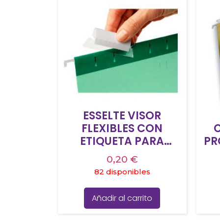
ESSELTE VISOR
FLEXIBLES CON
ETIQUETA PARA
PR
CARPETAS
0,20
€
COLGANTES CLASSIC
82 disponibles
5CM TRANSPARENTE
C
BOLSA -25U-
Añadir al carrito