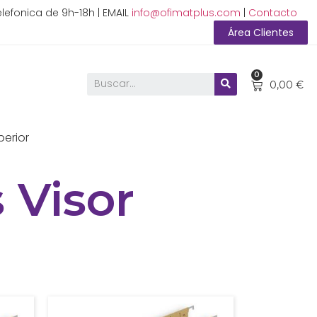
lefonica de 9h-18h | EMAIL
info@ofimatplus.com
|
Contacto
Área Clientes
0
0,00
€
perior
 Visor