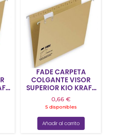
FADE CARPETA
OR
COLGANTE VISOR
AFT
SUPERIOR KIO KRAFT
ON
CARTULINA FOLIO
0,66
€
U-
CON ETIQUETAS
5 disponibles
-50U-
Añadir al carrito