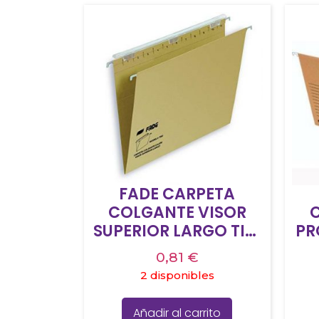
FADE CARPETA
COLGANTE VISOR
SUPERIOR LARGO TIKI
PR
KRAFT CARTULINA
0,81
€
FOLIO CON
L
2 disponibles
ETIQUETAS -25U-
Añadir al carrito