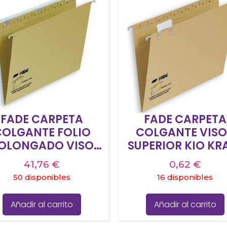
FADE CARPETA
FADE CARPETA
COLGANTE FOLIO
COLGANTE VIS
OLONGADO VISOR
SUPERIOR KIO KR
SUPERIOR
CARTULINA A4 C
41,76
€
0,62
€
C/ETIQUETAS
ETIQUETAS -50
50 disponibles
16 disponibles
ARTULINA KRAFT
ECO
Añadir al carrito
Añadir al carrito