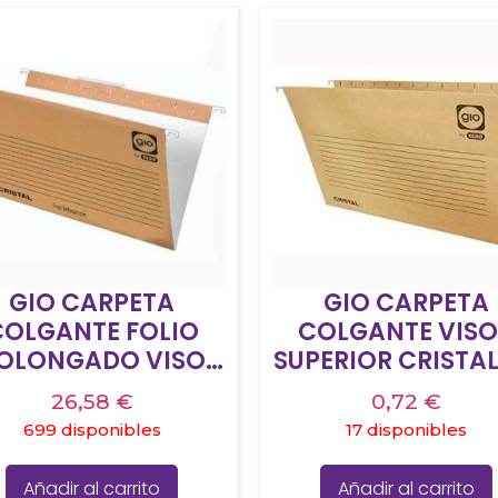
GIO CARPETA
GIO CARPETA
COLGANTE FOLIO
COLGANTE VIS
OLONGADO VISOR
SUPERIOR CRISTAL
CORTO CRISTAL
CON ETIQUETA
26,58
€
0,72
€
OMO V BICOLOR
CARTULINA BICO
699 disponibles
17 disponibles
KRAFT/BLANCO
KRAFT BLANCO 
25 UD
Añadir al carrito
Añadir al carrito