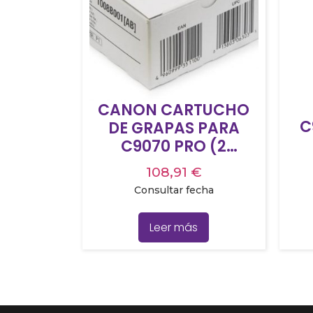
CANON CARTUCHO
C
DE GRAPAS PARA
C9070 PRO (2
CARTUCHOS X 5.000
108,91
€
GRAPAS) – P1
Consultar fecha
Leer más