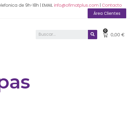
lefonica de 9h-18h | EMAIL
info@ofimatplus.com
|
Contacto
Área Clientes
0
0,00
€
pas