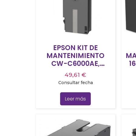
EPSON KIT DE
MANTENIMIENTO
MA
CW-C6000AE,
16
C6000PE, C6500AE,
5
49,61
€
C6500PE
Consultar fecha
Leer más