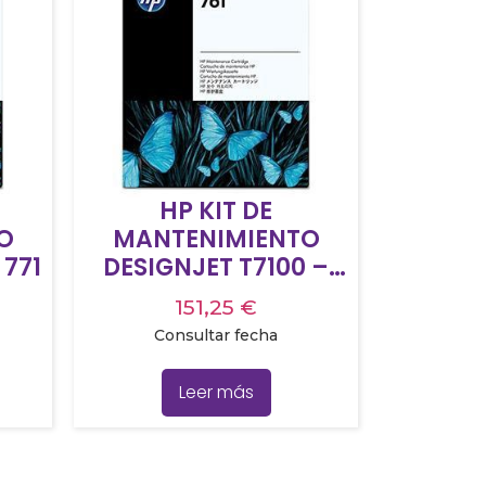
HP KIT DE
O
MANTENIMIENTO
771
DESIGNJET T7100 –
Nº761
151,25
€
Consultar fecha
Leer más