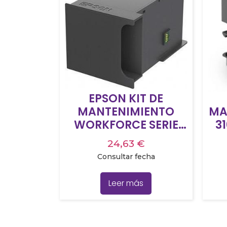
EPSON KIT DE
MANTENIMIENTO
MA
WORKFORCE SERIE
3
3000
28
24,63
€
Consultar fecha
Leer más