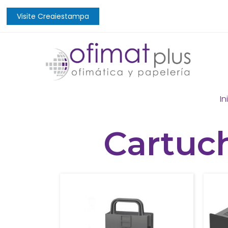
Visite Creaiestampa
In
Cartuc