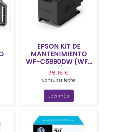
EPSON KIT DE
O
MANTENIMIENTO
WF-C5890DW (WF-
C5890DWF), WF PRO
38,16
€
WF-C5390DW
Consultar fecha
Leer más