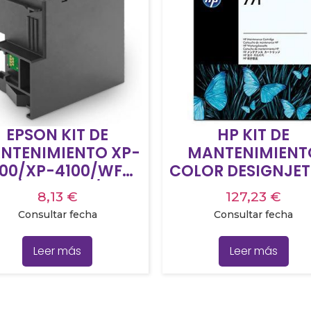
EPSON KIT DE
HP KIT DE
NTENIMIENTO XP-
MANTENIMIENT
100/XP-4100/WF-
COLOR DESIGNJET 
10/WF-2830/WF-
8,13
€
127,23
€
2850/ET-2715
Consultar fecha
Consultar fecha
Leer más
Leer más