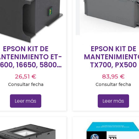
EPSON KIT DE
EPSON KIT DE
NTENIMIENTO ET-
MANTENIMIENT
600, 16650, 5800,
TX700, PX500
850, 5880 SERIES
26,51
€
83,95
€
Consultar fecha
Consultar fecha
Leer más
Leer más