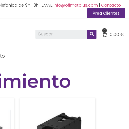
lefonica de 9h-18h | EMAIL
info@ofimatplus.com
|
Contacto
Área Clientes
0
0,00
€
to
imiento