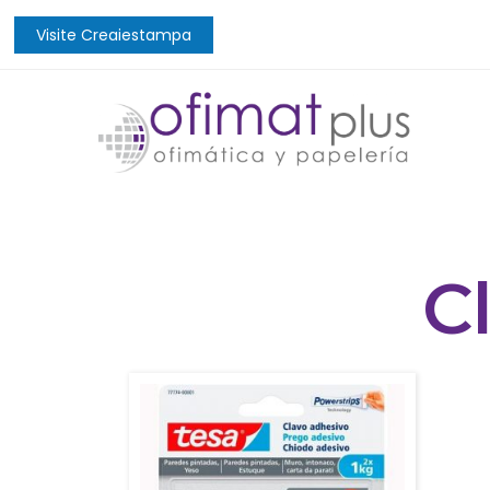
Visite Creaiestampa
C