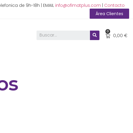
lefonica de 9h-18h | EMAIL
info@ofimatplus.com
|
Contacto
Área Clientes
0
0,00
€
os