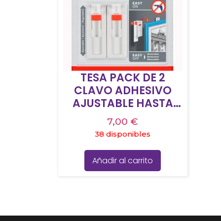
TESA PACK DE 2
CLAVO ADHESIVO
AJUSTABLE HASTA
1KG PARA PARED LISA
7,00
€
38 disponibles
Añadir al carrito