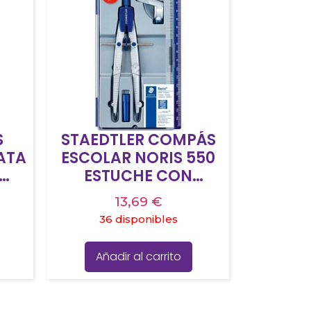
S
STAEDTLER COMPÁS
ATA
ESCOLAR NORIS 550
ESTUCHE CON
2
ADAPTADOR
13,69
€
ID
UNIVERSAL + TUBO DE
36 disponibles
MINAS GRIS
METALIZADO
Añadir al carrito