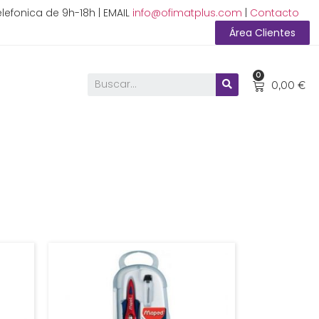
lefonica de 9h-18h | EMAIL
info@ofimatplus.com
|
Contacto
Área Clientes
0
0,00
€