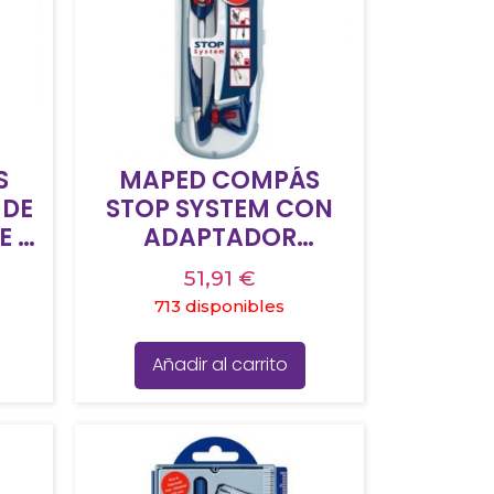
S
MAPED COMPÁS
 DE
STOP SYSTEM CON
E 3
ADAPTADOR
ESTUCHE DE 3 PIEZAS
51,91
€
713 disponibles
Añadir al carrito