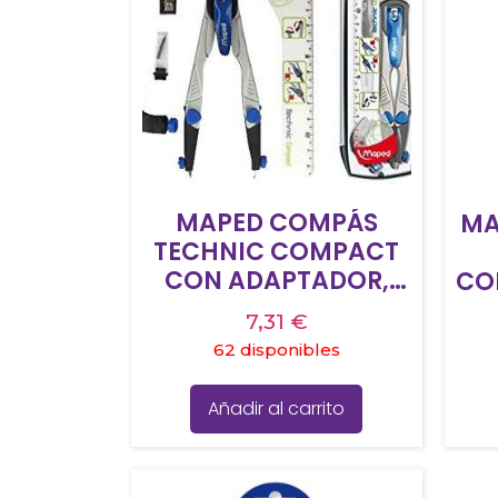
MAPED COMPÁS
MA
TECHNIC COMPACT
CON ADAPTADOR,
CO
ESTUCHE DE MINAS,
P
7,31
€
AFILAMINAS Y REGLA
62 disponibles
ESTUCHE DE 4 PIEZAS
Añadir al carrito