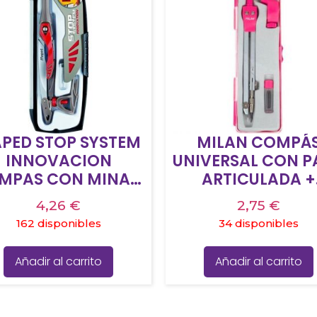
PED STOP SYSTEM
MILAN COMPÁ
INNOVACION
UNIVERSAL CON P
MPAS CON MINA +
ARTICULADA +
ACK DE MINAS +
ADAPTADOR + 
4,26
€
2,75
€
ADAPTADOR
MINAS SERIE AC
162 disponibles
34 disponibles
ROSA
Añadir al carrito
Añadir al carrito