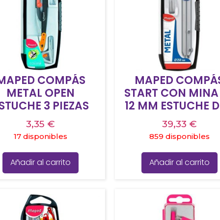
MAPED COMPÁS
MAPED COMPÁ
METAL OPEN
START CON MINA
STUCHE 3 PIEZAS
12 MM ESTUCHE D
PIEZAS
3,35
€
39,33
€
17 disponibles
859 disponibles
Añadir al carrito
Añadir al carrito