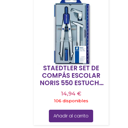
STAEDTLER SET DE
COMPÁS ESCOLAR
NORIS 550 ESTUCHE
CON RUEDA CENTRAL
14,94
€
ALARGADERA Y
106 disponibles
ADAPTADOR
UNIVERSAL
Añadir al carrito